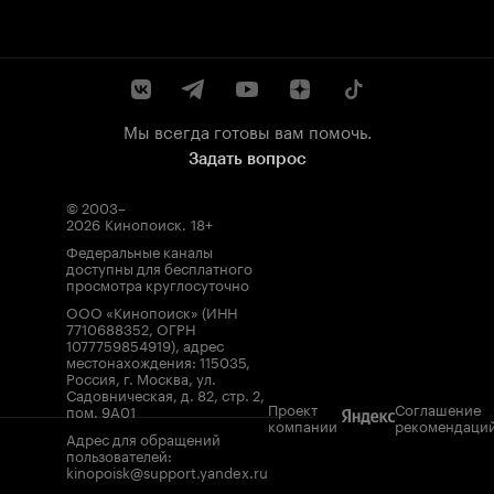
Мы всегда готовы вам помочь.
Задать вопрос
© 2003–
2026
Кинопоиск
.
18+
Федеральные каналы
доступны для бесплатного
просмотра круглосуточно
ООО «Кинопоиск» (ИНН
7710688352, ОГРН
1077759854919), адрес
местонахождения: 115035,
Россия, г. Москва, ул.
Садовническая, д. 82, стр. 2,
Проект
Соглашение
пом. 9А01
компании
рекомендаци
Адрес для обращений
пользователей:
kinopoisk@support.yandex.ru