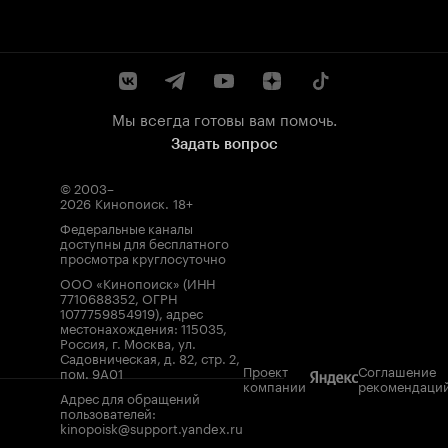
Мы всегда готовы вам помочь.
Задать вопрос
© 2003–
2026
Кинопоиск
.
18+
Федеральные каналы
доступны для бесплатного
просмотра круглосуточно
ООО «Кинопоиск» (ИНН
7710688352, ОГРН
1077759854919), адрес
местонахождения: 115035,
Россия, г. Москва, ул.
Садовническая, д. 82, стр. 2,
Проект
Соглашение
пом. 9А01
компании
рекомендаци
Адрес для обращений
пользователей:
kinopoisk@support.yandex.ru