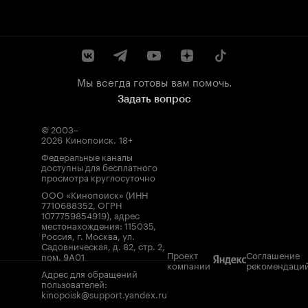
Мы всегда готовы вам помочь.
Задать вопрос
© 2003–
2026
Кинопоиск
.
18+
Федеральные каналы
доступны для бесплатного
просмотра круглосуточно
ООО «Кинопоиск» (ИНН
7710688352, ОГРН
1077759854919), адрес
местонахождения: 115035,
Россия, г. Москва, ул.
Садовническая, д. 82, стр. 2,
Проект
Соглашение
пом. 9А01
компании
рекомендаци
Адрес для обращений
пользователей:
kinopoisk@support.yandex.ru