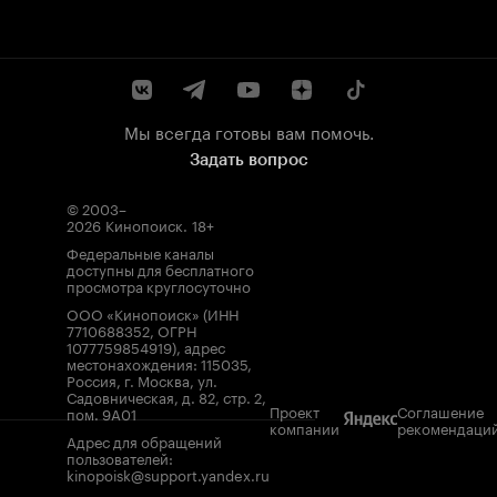
Мы всегда готовы вам помочь.
Задать вопрос
© 2003–
2026
Кинопоиск
.
18+
Федеральные каналы
доступны для бесплатного
просмотра круглосуточно
ООО «Кинопоиск» (ИНН
7710688352, ОГРН
1077759854919), адрес
местонахождения: 115035,
Россия, г. Москва, ул.
Садовническая, д. 82, стр. 2,
Проект
Соглашение
пом. 9А01
компании
рекомендаци
Адрес для обращений
пользователей:
kinopoisk@support.yandex.ru