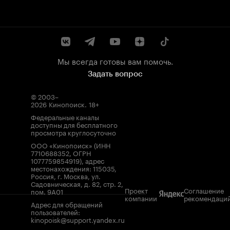
Мы всегда готовы вам помочь.
Задать вопрос
© 2003–
2026
Кинопоиск
.
18+
Федеральные каналы
доступны для бесплатного
просмотра круглосуточно
ООО «Кинопоиск» (ИНН
7710688352, ОГРН
1077759854919), адрес
местонахождения: 115035,
Россия, г. Москва, ул.
Садовническая, д. 82, стр. 2,
Проект
Соглашение
пом. 9А01
компании
рекомендаци
Адрес для обращений
пользователей:
kinopoisk@support.yandex.ru