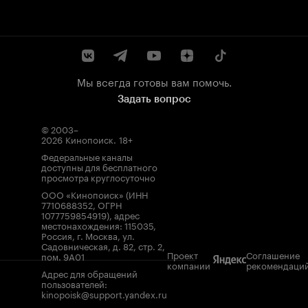
Мы всегда готовы вам помочь.
Задать вопрос
© 2003–
2026
Кинопоиск
.
18+
Федеральные каналы
доступны для бесплатного
просмотра круглосуточно
ООО «Кинопоиск» (ИНН
7710688352, ОГРН
1077759854919), адрес
местонахождения: 115035,
Россия, г. Москва, ул.
Садовническая, д. 82, стр. 2,
Проект
Соглашение
пом. 9А01
компании
рекомендаци
Адрес для обращений
пользователей:
kinopoisk@support.yandex.ru