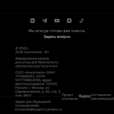
Мы всегда готовы вам помочь.
Задать вопрос
© 2003–
2026
Кинопоиск
.
18+
Федеральные каналы
доступны для бесплатного
просмотра круглосуточно
ООО «Кинопоиск» (ИНН
7710688352, ОГРН
1077759854919), адрес
местонахождения: 115035,
Россия, г. Москва, ул.
Садовническая, д. 82, стр. 2,
Проект
Соглашение
пом. 9А01
компании
рекомендаци
Адрес для обращений
пользователей:
kinopoisk@support.yandex.ru