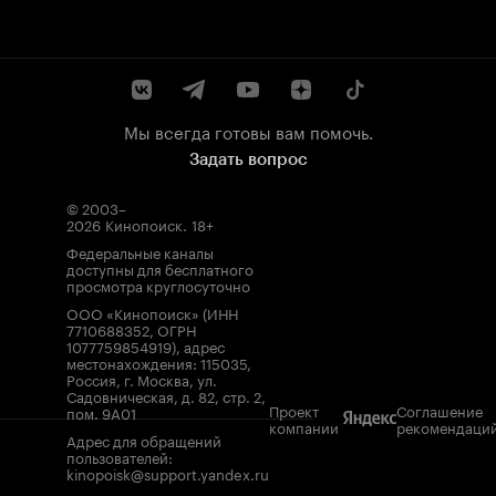
Мы всегда готовы вам помочь.
Задать вопрос
© 2003–
2026
Кинопоиск
.
18+
Федеральные каналы
доступны для бесплатного
просмотра круглосуточно
ООО «Кинопоиск» (ИНН
7710688352, ОГРН
1077759854919), адрес
местонахождения: 115035,
Россия, г. Москва, ул.
Садовническая, д. 82, стр. 2,
Проект
Соглашение
пом. 9А01
компании
рекомендаци
Адрес для обращений
пользователей:
kinopoisk@support.yandex.ru