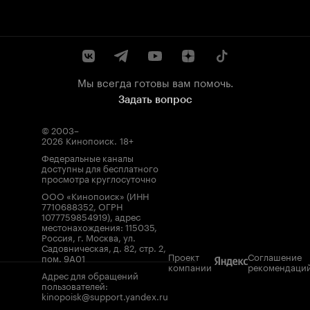
Мы всегда готовы вам помочь.
Задать вопрос
© 2003–
2026
Кинопоиск
.
18+
Федеральные каналы
доступны для бесплатного
просмотра круглосуточно
ООО «Кинопоиск» (ИНН
7710688352, ОГРН
1077759854919), адрес
местонахождения: 115035,
Россия, г. Москва, ул.
Садовническая, д. 82, стр. 2,
Проект
Соглашение
пом. 9А01
компании
рекомендаци
Адрес для обращений
пользователей:
kinopoisk@support.yandex.ru