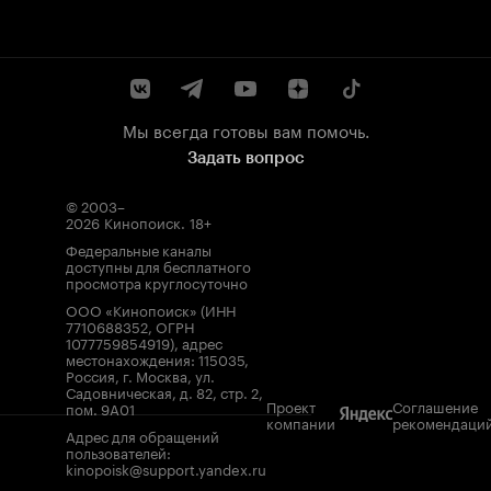
Мы всегда готовы вам помочь.
Задать вопрос
© 2003–
2026
Кинопоиск
.
18+
Федеральные каналы
доступны для бесплатного
просмотра круглосуточно
ООО «Кинопоиск» (ИНН
7710688352, ОГРН
1077759854919), адрес
местонахождения: 115035,
Россия, г. Москва, ул.
Садовническая, д. 82, стр. 2,
Проект
Соглашение
пом. 9А01
компании
рекомендаци
Адрес для обращений
пользователей:
kinopoisk@support.yandex.ru