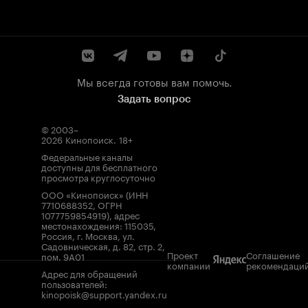
Мы всегда готовы вам помочь.
Задать вопрос
© 2003–
2026
Кинопоиск
.
18+
Федеральные каналы
доступны для бесплатного
просмотра круглосуточно
ООО «Кинопоиск» (ИНН
7710688352, ОГРН
1077759854919), адрес
местонахождения: 115035,
Россия, г. Москва, ул.
Садовническая, д. 82, стр. 2,
Проект
Соглашение
пом. 9А01
компании
рекомендаци
Адрес для обращений
пользователей:
kinopoisk@support.yandex.ru