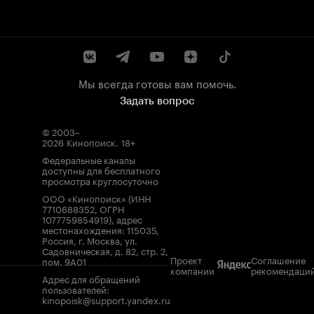
Мы всегда готовы вам помочь.
Задать вопрос
© 2003–
2026
Кинопоиск
.
18+
Федеральные каналы
доступны для бесплатного
просмотра круглосуточно
ООО «Кинопоиск» (ИНН
7710688352, ОГРН
1077759854919), адрес
местонахождения: 115035,
Россия, г. Москва, ул.
Садовническая, д. 82, стр. 2,
Проект
Соглашение
пом. 9А01
компании
рекомендаци
Адрес для обращений
пользователей:
kinopoisk@support.yandex.ru