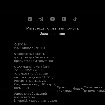
Мы всегда готовы вам помочь.
Задать вопрос
© 2003–
2026
Кинопоиск
.
18+
Федеральные каналы
доступны для бесплатного
просмотра круглосуточно
ООО «Кинопоиск» (ИНН
7710688352, ОГРН
1077759854919), адрес
местонахождения: 115035,
Россия, г. Москва, ул.
Садовническая, д. 82, стр. 2,
Проект
Соглашение
пом. 9А01
компании
рекомендаци
Адрес для обращений
пользователей:
kinopoisk@support.yandex.ru