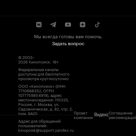
Мы всегда готовы вам помочь.
Задать вопрос
© 2003–
2026
Кинопоиск
.
18+
Федеральные каналы
доступны для бесплатного
просмотра круглосуточно
ООО «Кинопоиск» (ИНН
7710688352, ОГРН
1077759854919), адрес
местонахождения: 115035,
Россия, г. Москва, ул.
Садовническая, д. 82, стр. 2,
Проект
Соглашение
пом. 9А01
компании
рекомендаци
Адрес для обращений
пользователей:
kinopoisk@support.yandex.ru