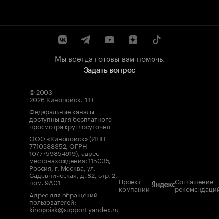
Мы всегда готовы вам помочь.
Задать вопрос
© 2003–
2026
Кинопоиск
.
18+
Федеральные каналы
доступны для бесплатного
просмотра круглосуточно
ООО «Кинопоиск» (ИНН
7710688352, ОГРН
1077759854919), адрес
местонахождения: 115035,
Россия, г. Москва, ул.
Садовническая, д. 82, стр. 2,
Проект
Соглашение
пом. 9А01
компании
рекомендаци
Адрес для обращений
пользователей:
kinopoisk@support.yandex.ru