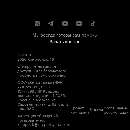
Мы всегда готовы вам помочь.
Задать вопрос
© 2003–
2026
Кинопоиск
.
18+
Федеральные каналы
доступны для бесплатного
просмотра круглосуточно
ООО «Кинопоиск» (ИНН
7710688352, ОГРН
1077759854919), адрес
местонахождения: 115035,
Россия, г. Москва, ул.
Садовническая, д. 82, стр. 2,
Проект
Соглашение
пом. 9А01
компании
рекомендаци
Адрес для обращений
пользователей:
kinopoisk@support.yandex.ru