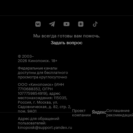
Мы всегда готовы вам помочь.
Задать вопрос
© 2003–
2026
Кинопоиск
.
18+
Федеральные каналы
доступны для бесплатного
просмотра круглосуточно
ООО «Кинопоиск» (ИНН
7710688352, ОГРН
1077759854919), адрес
местонахождения: 115035,
Россия, г. Москва, ул.
Садовническая, д. 82, стр. 2,
Проект
Соглашение
пом. 9А01
компании
рекомендаци
Адрес для обращений
пользователей:
kinopoisk@support.yandex.ru