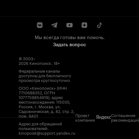
Мы всегда готовы вам помочь.
Задать вопрос
© 2003–
2026
Кинопоиск
.
18+
Федеральные каналы
доступны для бесплатного
просмотра круглосуточно
ООО «Кинопоиск» (ИНН
7710688352, ОГРН
1077759854919), адрес
местонахождения: 115035,
Россия, г. Москва, ул.
Садовническая, д. 82, стр. 2,
Проект
Соглашение
пом. 9А01
компании
рекомендаци
Адрес для обращений
пользователей:
kinopoisk@support.yandex.ru