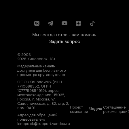
Мы всегда готовы вам помочь.
Задать вопрос
© 2003–
2026
Кинопоиск
.
18+
Федеральные каналы
доступны для бесплатного
просмотра круглосуточно
ООО «Кинопоиск» (ИНН
7710688352, ОГРН
1077759854919), адрес
местонахождения: 115035,
Россия, г. Москва, ул.
Садовническая, д. 82, стр. 2,
Проект
Соглашение
пом. 9А01
компании
рекомендаци
Адрес для обращений
пользователей:
kinopoisk@support.yandex.ru