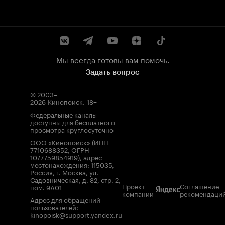
Мы всегда готовы вам помочь.
Задать вопрос
© 2003–
2026
Кинопоиск
.
18+
Федеральные каналы
доступны для бесплатного
просмотра круглосуточно
ООО «Кинопоиск» (ИНН
7710688352, ОГРН
1077759854919), адрес
местонахождения: 115035,
Россия, г. Москва, ул.
Садовническая, д. 82, стр. 2,
Проект
Соглашение
пом. 9А01
компании
рекомендаци
Адрес для обращений
пользователей:
kinopoisk@support.yandex.ru