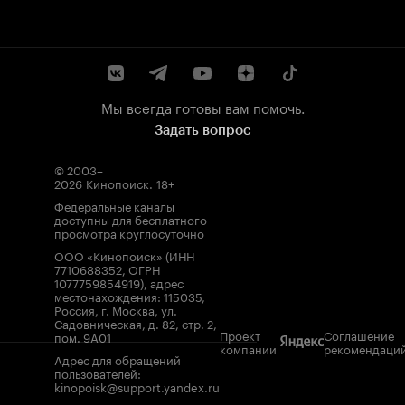
Мы всегда готовы вам помочь.
Задать вопрос
© 2003–
2026
Кинопоиск
.
18+
Федеральные каналы
доступны для бесплатного
просмотра круглосуточно
ООО «Кинопоиск» (ИНН
7710688352, ОГРН
1077759854919), адрес
местонахождения: 115035,
Россия, г. Москва, ул.
Садовническая, д. 82, стр. 2,
Проект
Соглашение
пом. 9А01
компании
рекомендаци
Адрес для обращений
пользователей:
kinopoisk@support.yandex.ru