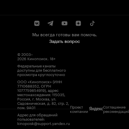
Мы всегда готовы вам помочь.
Задать вопрос
© 2003–
2026
Кинопоиск
.
18+
Федеральные каналы
доступны для бесплатного
просмотра круглосуточно
ООО «Кинопоиск» (ИНН
7710688352, ОГРН
1077759854919), адрес
местонахождения: 115035,
Россия, г. Москва, ул.
Садовническая, д. 82, стр. 2,
Проект
Соглашение
пом. 9А01
компании
рекомендаци
Адрес для обращений
пользователей:
kinopoisk@support.yandex.ru