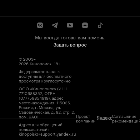
Мы всегда готовы вам помочь.
Задать вопрос
© 2003–
2026
Кинопоиск
.
18+
Федеральные каналы
доступны для бесплатного
просмотра круглосуточно
ООО «Кинопоиск» (ИНН
7710688352, ОГРН
1077759854919), адрес
местонахождения: 115035,
Россия, г. Москва, ул.
Садовническая, д. 82, стр. 2,
Проект
Соглашение
пом. 9А01
компании
рекомендаци
Адрес для обращений
пользователей:
kinopoisk@support.yandex.ru