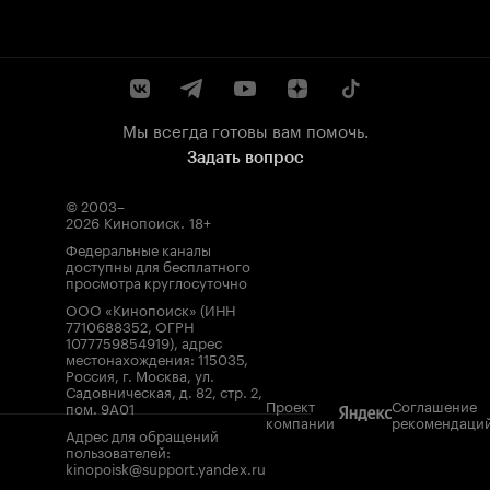
Мы всегда готовы вам помочь.
Задать вопрос
© 2003–
2026
Кинопоиск
.
18+
Федеральные каналы
доступны для бесплатного
просмотра круглосуточно
ООО «Кинопоиск» (ИНН
7710688352, ОГРН
1077759854919), адрес
местонахождения: 115035,
Россия, г. Москва, ул.
Садовническая, д. 82, стр. 2,
Проект
Соглашение
пом. 9А01
компании
рекомендаци
Адрес для обращений
пользователей:
kinopoisk@support.yandex.ru