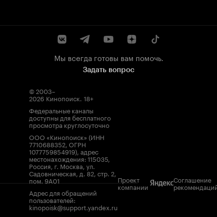
Мы всегда готовы вам помочь.
Задать вопрос
© 2003–
2026
Кинопоиск
.
18+
Федеральные каналы
доступны для бесплатного
просмотра круглосуточно
ООО «Кинопоиск» (ИНН
7710688352, ОГРН
1077759854919), адрес
местонахождения: 115035,
Россия, г. Москва, ул.
Садовническая, д. 82, стр. 2,
Проект
Соглашение
пом. 9А01
компании
рекомендаци
Адрес для обращений
пользователей:
kinopoisk@support.yandex.ru