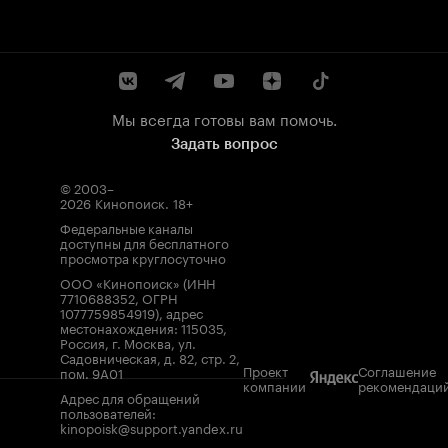
Мы всегда готовы вам помочь.
Задать вопрос
© 2003–
2026
Кинопоиск
.
18+
Федеральные каналы
доступны для бесплатного
просмотра круглосуточно
ООО «Кинопоиск» (ИНН
7710688352, ОГРН
1077759854919), адрес
местонахождения: 115035,
Россия, г. Москва, ул.
Садовническая, д. 82, стр. 2,
Проект
Соглашение
пом. 9А01
компании
рекомендаци
Адрес для обращений
пользователей:
kinopoisk@support.yandex.ru