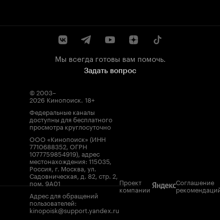
Мы всегда готовы вам помочь.
Задать вопрос
© 2003–
2026
Кинопоиск
.
18+
Федеральные каналы
доступны для бесплатного
просмотра круглосуточно
ООО «Кинопоиск» (ИНН
7710688352, ОГРН
1077759854919), адрес
местонахождения: 115035,
Россия, г. Москва, ул.
Садовническая, д. 82, стр. 2,
Проект
Соглашение
пом. 9А01
компании
рекомендаци
Адрес для обращений
пользователей:
kinopoisk@support.yandex.ru