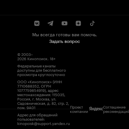
Мы всегда готовы вам помочь.
Задать вопрос
© 2003–
2026
Кинопоиск
.
18+
Федеральные каналы
доступны для бесплатного
просмотра круглосуточно
ООО «Кинопоиск» (ИНН
7710688352, ОГРН
1077759854919), адрес
местонахождения: 115035,
Россия, г. Москва, ул.
Садовническая, д. 82, стр. 2,
Проект
Соглашение
пом. 9А01
компании
рекомендаци
Адрес для обращений
пользователей:
kinopoisk@support.yandex.ru