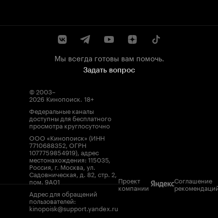
Мы всегда готовы вам помочь.
Задать вопрос
© 2003–
2026
Кинопоиск
.
18+
Федеральные каналы
доступны для бесплатного
просмотра круглосуточно
ООО «Кинопоиск» (ИНН
7710688352, ОГРН
1077759854919), адрес
местонахождения: 115035,
Россия, г. Москва, ул.
Садовническая, д. 82, стр. 2,
Проект
Соглашение
пом. 9А01
компании
рекомендаци
Адрес для обращений
пользователей:
kinopoisk@support.yandex.ru