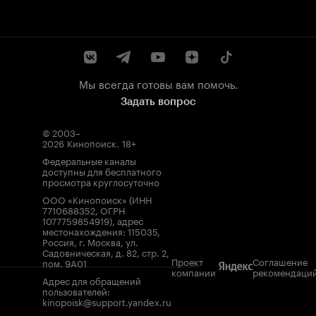
Мы всегда готовы вам помочь.
Задать вопрос
© 2003–
2026
Кинопоиск
.
18+
Федеральные каналы
доступны для бесплатного
просмотра круглосуточно
ООО «Кинопоиск» (ИНН
7710688352, ОГРН
1077759854919), адрес
местонахождения: 115035,
Россия, г. Москва, ул.
Садовническая, д. 82, стр. 2,
Проект
Соглашение
пом. 9А01
компании
рекомендаци
Адрес для обращений
пользователей:
kinopoisk@support.yandex.ru