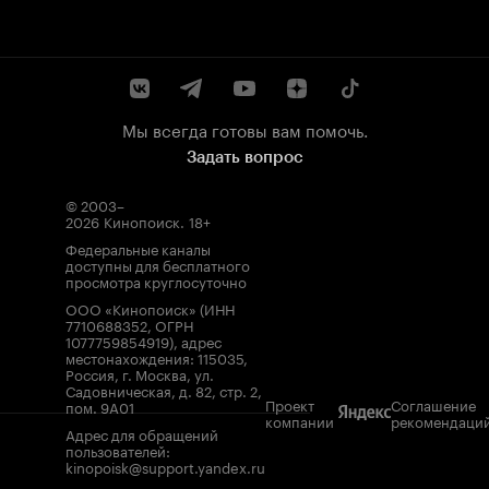
Мы всегда готовы вам помочь.
Задать вопрос
© 2003–
2026
Кинопоиск
.
18+
Федеральные каналы
доступны для бесплатного
просмотра круглосуточно
ООО «Кинопоиск» (ИНН
7710688352, ОГРН
1077759854919), адрес
местонахождения: 115035,
Россия, г. Москва, ул.
Садовническая, д. 82, стр. 2,
Проект
Соглашение
пом. 9А01
компании
рекомендаци
Адрес для обращений
пользователей:
kinopoisk@support.yandex.ru