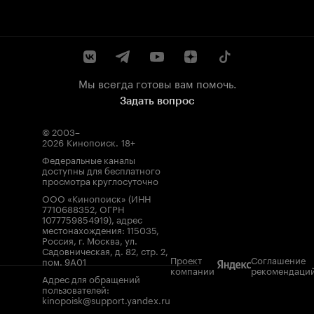
Мы всегда готовы вам помочь.
Задать вопрос
© 2003–
2026
Кинопоиск
.
18+
Федеральные каналы
доступны для бесплатного
просмотра круглосуточно
ООО «Кинопоиск» (ИНН
7710688352, ОГРН
1077759854919), адрес
местонахождения: 115035,
Россия, г. Москва, ул.
Садовническая, д. 82, стр. 2,
Проект
Соглашение
пом. 9А01
компании
рекомендаци
Адрес для обращений
пользователей:
kinopoisk@support.yandex.ru