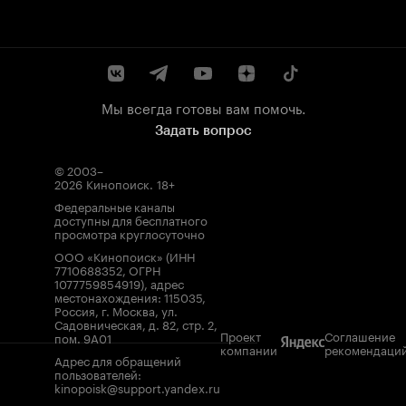
Мы всегда готовы вам помочь.
Задать вопрос
© 2003–
2026
Кинопоиск
.
18+
Федеральные каналы
доступны для бесплатного
просмотра круглосуточно
ООО «Кинопоиск» (ИНН
7710688352, ОГРН
1077759854919), адрес
местонахождения: 115035,
Россия, г. Москва, ул.
Садовническая, д. 82, стр. 2,
Проект
Соглашение
пом. 9А01
компании
рекомендаци
Адрес для обращений
пользователей:
kinopoisk@support.yandex.ru