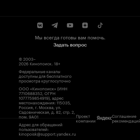
Мы всегда готовы вам помочь.
Задать вопрос
© 2003–
2026
Кинопоиск
.
18+
Федеральные каналы
доступны для бесплатного
просмотра круглосуточно
ООО «Кинопоиск» (ИНН
7710688352, ОГРН
1077759854919), адрес
местонахождения: 115035,
Россия, г. Москва, ул.
Садовническая, д. 82, стр. 2,
Проект
Соглашение
пом. 9А01
компании
рекомендаци
Адрес для обращений
пользователей:
kinopoisk@support.yandex.ru