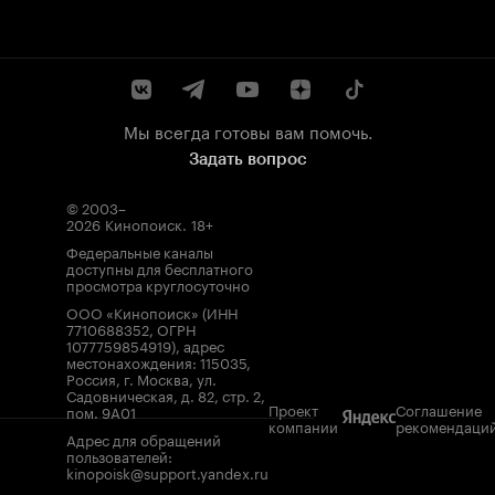
Мы всегда готовы вам помочь.
Задать вопрос
© 2003–
2026
Кинопоиск
.
18+
Федеральные каналы
доступны для бесплатного
просмотра круглосуточно
ООО «Кинопоиск» (ИНН
7710688352, ОГРН
1077759854919), адрес
местонахождения: 115035,
Россия, г. Москва, ул.
Садовническая, д. 82, стр. 2,
Проект
Соглашение
пом. 9А01
компании
рекомендаци
Адрес для обращений
пользователей:
kinopoisk@support.yandex.ru