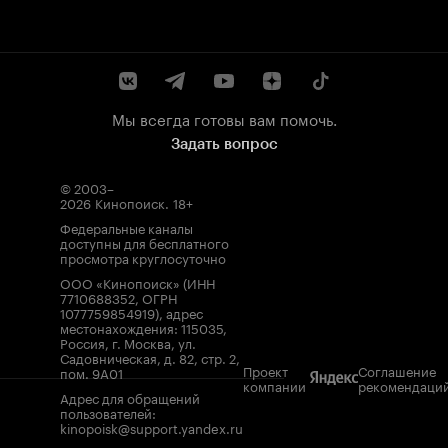
Мы всегда готовы вам помочь.
Задать вопрос
© 2003–
2026
Кинопоиск
.
18+
Федеральные каналы
доступны для бесплатного
просмотра круглосуточно
ООО «Кинопоиск» (ИНН
7710688352, ОГРН
1077759854919), адрес
местонахождения: 115035,
Россия, г. Москва, ул.
Садовническая, д. 82, стр. 2,
Проект
Соглашение
пом. 9А01
компании
рекомендаци
Адрес для обращений
пользователей:
kinopoisk@support.yandex.ru