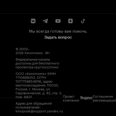
Мы всегда готовы вам помочь.
Задать вопрос
© 2003–
2026
Кинопоиск
.
18+
Федеральные каналы
доступны для бесплатного
просмотра круглосуточно
ООО «Кинопоиск» (ИНН
7710688352, ОГРН
1077759854919), адрес
местонахождения: 115035,
Россия, г. Москва, ул.
Садовническая, д. 82, стр. 2,
Проект
Соглашение
пом. 9А01
компании
рекомендаци
Адрес для обращений
пользователей:
kinopoisk@support.yandex.ru