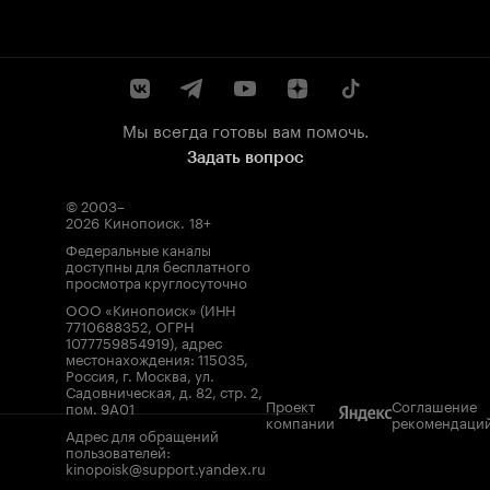
Мы всегда готовы вам помочь.
Задать вопрос
© 2003–
2026
Кинопоиск
.
18+
Федеральные каналы
доступны для бесплатного
просмотра круглосуточно
ООО «Кинопоиск» (ИНН
7710688352, ОГРН
1077759854919), адрес
местонахождения: 115035,
Россия, г. Москва, ул.
Садовническая, д. 82, стр. 2,
Проект
Соглашение
пом. 9А01
компании
рекомендаци
Адрес для обращений
пользователей:
kinopoisk@support.yandex.ru