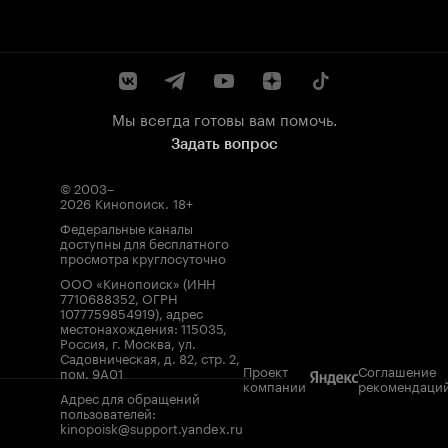
Мы всегда готовы вам помочь.
Задать вопрос
© 2003–
2026
Кинопоиск
.
18+
Федеральные каналы
доступны для бесплатного
просмотра круглосуточно
ООО «Кинопоиск» (ИНН
7710688352, ОГРН
1077759854919), адрес
местонахождения: 115035,
Россия, г. Москва, ул.
Садовническая, д. 82, стр. 2,
Проект
Соглашение
пом. 9А01
компании
рекомендаци
Адрес для обращений
пользователей:
kinopoisk@support.yandex.ru