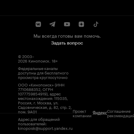
Мы всегда готовы вам помочь.
Задать вопрос
© 2003–
2026
Кинопоиск
.
18+
Федеральные каналы
доступны для бесплатного
просмотра круглосуточно
ООО «Кинопоиск» (ИНН
7710688352, ОГРН
1077759854919), адрес
местонахождения: 115035,
Россия, г. Москва, ул.
Садовническая, д. 82, стр. 2,
Проект
Соглашение
пом. 9А01
компании
рекомендаци
Адрес для обращений
пользователей:
kinopoisk@support.yandex.ru