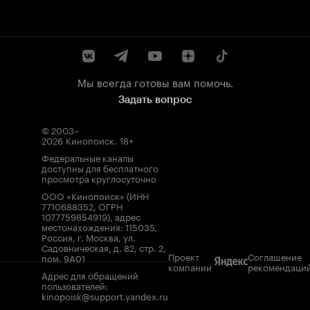
Мы всегда готовы вам помочь.
Задать вопрос
© 2003–
2026
Кинопоиск
.
18+
Федеральные каналы
доступны для бесплатного
просмотра круглосуточно
ООО «Кинопоиск» (ИНН
7710688352, ОГРН
1077759854919), адрес
местонахождения: 115035,
Россия, г. Москва, ул.
Садовническая, д. 82, стр. 2,
Проект
Соглашение
пом. 9А01
компании
рекомендаци
Адрес для обращений
пользователей:
kinopoisk@support.yandex.ru