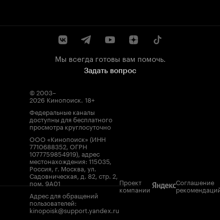
Мы всегда готовы вам помочь.
Задать вопрос
© 2003–
2026
Кинопоиск
.
18+
Федеральные каналы
доступны для бесплатного
просмотра круглосуточно
ООО «Кинопоиск» (ИНН
7710688352, ОГРН
1077759854919), адрес
местонахождения: 115035,
Россия, г. Москва, ул.
Садовническая, д. 82, стр. 2,
Проект
Соглашение
пом. 9А01
компании
рекомендаци
Адрес для обращений
пользователей:
kinopoisk@support.yandex.ru