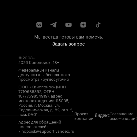
Мы всегда готовы вам помочь.
Задать вопрос
© 2003–
2026
Кинопоиск
.
18+
Федеральные каналы
доступны для бесплатного
просмотра круглосуточно
ООО «Кинопоиск» (ИНН
7710688352, ОГРН
1077759854919), адрес
местонахождения: 115035,
Россия, г. Москва, ул.
Садовническая, д. 82, стр. 2,
Проект
Соглашение
пом. 9А01
компании
рекомендаци
Адрес для обращений
пользователей:
kinopoisk@support.yandex.ru