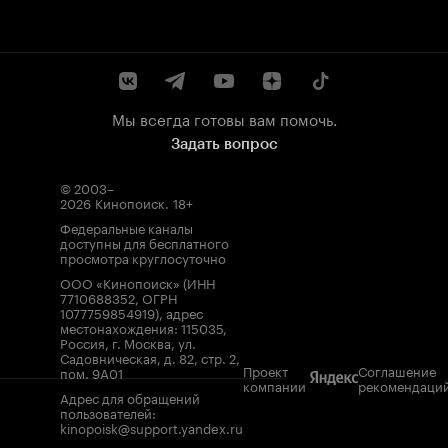
Мы всегда готовы вам помочь.
Задать вопрос
© 2003–
2026
Кинопоиск
.
18+
Федеральные каналы
доступны для бесплатного
просмотра круглосуточно
ООО «Кинопоиск» (ИНН
7710688352, ОГРН
1077759854919), адрес
местонахождения: 115035,
Россия, г. Москва, ул.
Садовническая, д. 82, стр. 2,
Проект
Соглашение
пом. 9А01
компании
рекомендаци
Адрес для обращений
пользователей:
kinopoisk@support.yandex.ru