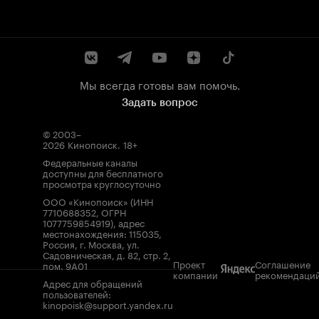
Мы всегда готовы вам помочь.
Задать вопрос
© 2003–
2026
Кинопоиск
.
18+
Федеральные каналы
доступны для бесплатного
просмотра круглосуточно
ООО «Кинопоиск» (ИНН
7710688352, ОГРН
1077759854919), адрес
местонахождения: 115035,
Россия, г. Москва, ул.
Садовническая, д. 82, стр. 2,
Проект
Соглашение
пом. 9А01
компании
рекомендаци
Адрес для обращений
пользователей:
kinopoisk@support.yandex.ru