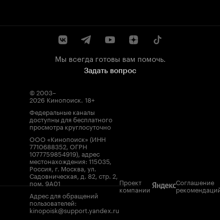
Мы всегда готовы вам помочь.
Задать вопрос
© 2003–
2026
Кинопоиск
.
18+
Федеральные каналы
доступны для бесплатного
просмотра круглосуточно
ООО «Кинопоиск» (ИНН
7710688352, ОГРН
1077759854919), адрес
местонахождения: 115035,
Россия, г. Москва, ул.
Садовническая, д. 82, стр. 2,
Проект
Соглашение
пом. 9А01
компании
рекомендаци
Адрес для обращений
пользователей:
kinopoisk@support.yandex.ru