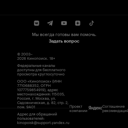
Мы всегда готовы вам помочь.
Задать вопрос
© 2003–
2026
Кинопоиск
.
18+
Федеральные каналы
доступны для бесплатного
просмотра круглосуточно
ООО «Кинопоиск» (ИНН
7710688352, ОГРН
1077759854919), адрес
местонахождения: 115035,
Россия, г. Москва, ул.
Садовническая, д. 82, стр. 2,
Проект
Соглашение
пом. 9А01
компании
рекомендаци
Адрес для обращений
пользователей:
kinopoisk@support.yandex.ru