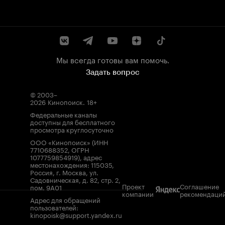
Мы всегда готовы вам помочь.
Задать вопрос
© 2003–
2026
Кинопоиск
.
18+
Федеральные каналы
доступны для бесплатного
просмотра круглосуточно
ООО «Кинопоиск» (ИНН
7710688352, ОГРН
1077759854919), адрес
местонахождения: 115035,
Россия, г. Москва, ул.
Садовническая, д. 82, стр. 2,
Проект
Соглашение
пом. 9А01
компании
рекомендаци
Адрес для обращений
пользователей:
kinopoisk@support.yandex.ru