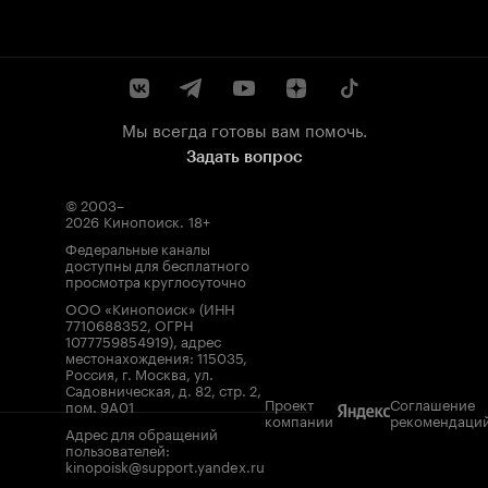
Мы всегда готовы вам помочь.
Задать вопрос
© 2003–
2026
Кинопоиск
.
18+
Федеральные каналы
доступны для бесплатного
просмотра круглосуточно
ООО «Кинопоиск» (ИНН
7710688352, ОГРН
1077759854919), адрес
местонахождения: 115035,
Россия, г. Москва, ул.
Садовническая, д. 82, стр. 2,
Проект
Соглашение
пом. 9А01
компании
рекомендаци
Адрес для обращений
пользователей:
kinopoisk@support.yandex.ru