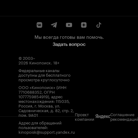
Мы всегда готовы вам помочь.
Задать вопрос
© 2003–
2026
Кинопоиск
.
18+
Федеральные каналы
доступны для бесплатного
просмотра круглосуточно
ООО «Кинопоиск» (ИНН
7710688352, ОГРН
1077759854919), адрес
местонахождения: 115035,
Россия, г. Москва, ул.
Садовническая, д. 82, стр. 2,
Проект
Соглашение
пом. 9А01
компании
рекомендаци
Адрес для обращений
пользователей:
kinopoisk@support.yandex.ru